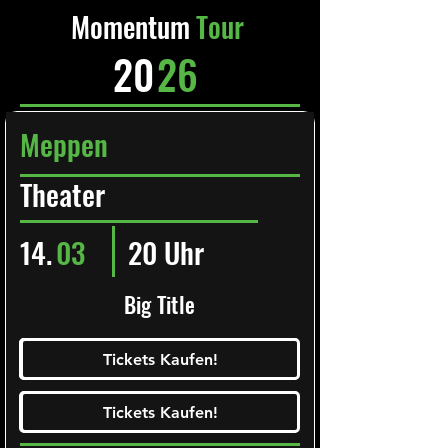
Momentum
Tour
20
26
Meppen
Theater
14.
03
20 Uhr
Big Title
Ticketalarm abonieren!
Tickets Kaufen!
Tickets Kaufen!
Tickets Kaufen!
Tickets Kaufen!