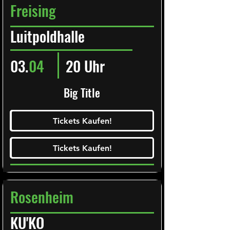
Freising
Luitpoldhalle
03.
04
20 Uhr
Big Title
Ticketalarm abonieren!
Tickets Kaufen!
Tickets Kaufen!
Tickets Kaufen!
Tickets Kaufen!
Rosenheim
KU'KO