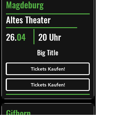
Magdeburg
Altes Theater
26.
04
20 Uhr
Big Title
Ticketalarm abonieren!
Tickets Kaufen!
Tickets Kaufen!
Tickets Kaufen!
Tickets Kaufen!
Gifhorn
Stadthalle