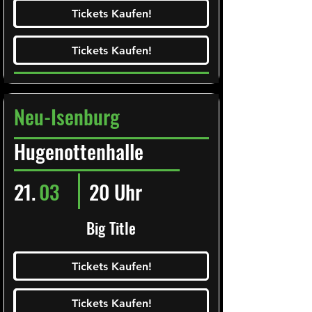
Ticketalarm abonieren!
Tickets Kaufen!
Tickets Kaufen!
Tickets Kaufen!
Tickets Kaufen!
Neu-Isenburg
Hugenottenhalle
21.
03
20 Uhr
Big Title
Ticketalarm abonieren!
Tickets Kaufen!
Tickets Kaufen!
Tickets Kaufen!
Tickets Kaufen!