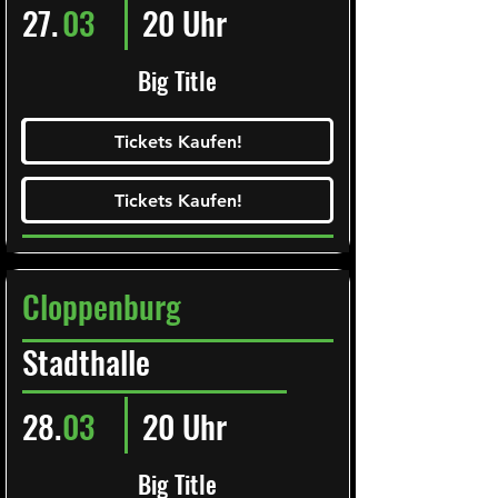
27.
03
20 Uhr
Big Title
Ticketalarm abonieren!
Tickets Kaufen!
Tickets Kaufen!
Tickets Kaufen!
Tickets Kaufen!
Cloppenburg
Stadthalle
28.
03
20 Uhr
Big Title