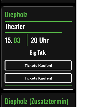
Diepholz
Theater
15.
03
20 Uhr
Big Title
Ticketalarm abonieren!
Tickets Kaufen!
Tickets Kaufen!
Tickets Kaufen!
Tickets Kaufen!
Diepholz (Zusatztermin)