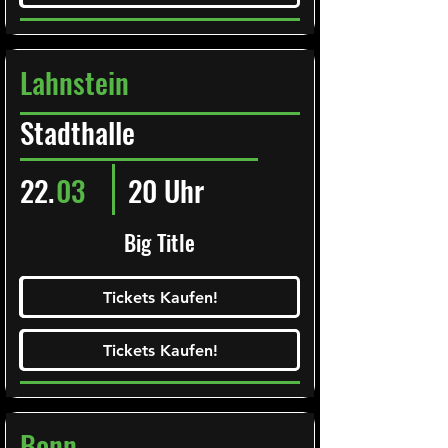
Lahnstein
Stadthalle
22.
03
20 Uhr
Big Title
Ticketalarm abonieren!
Tickets Kaufen!
Tickets Kaufen!
Tickets Kaufen!
Tickets Kaufen!
Bonn