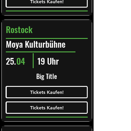
Tickets Kaufen!
Tickets Kaufen!
Rostock
Moya Kulturbühne
25.
04
19 Uhr
Big Title
Ticketalarm abonieren!
Tickets Kaufen!
Tickets Kaufen!
Tickets Kaufen!
Tickets Kaufen!