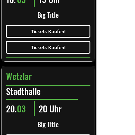
Big Title
Ticketalarm abonieren!
Tickets Kaufen!
Tickets Kaufen!
Tickets Kaufen!
Tickets Kaufen!
Wetzlar
Stadthalle
20.
03
20 Uhr
Big Title