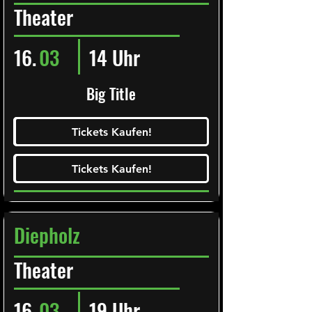
Theater
16.
03
14 Uhr
Big Title
Ticketalarm abonieren!
Tickets Kaufen!
Tickets Kaufen!
Tickets Kaufen!
Tickets Kaufen!
Diepholz
Theater
16.
03
19 Uhr