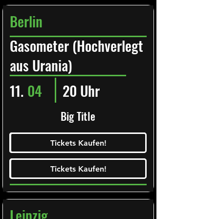
Berlin
Gasometer (Hochverlegt
aus Urania)
11.
04
20 Uhr
Big Title
Ticketalarm abonieren!
Tickets Kaufen!
Tickets Kaufen!
Tickets Kaufen!
Tickets Kaufen!
Leipzig