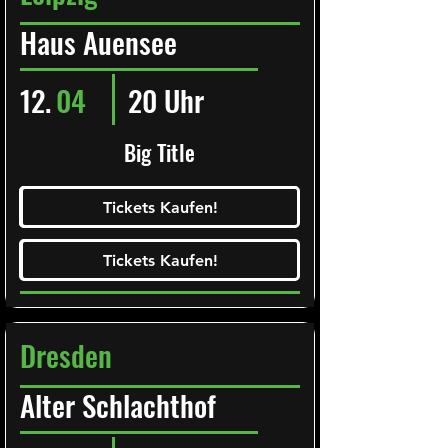
Haus Auensee
12.
04
20 Uhr
Big Title
Ticketalarm abonieren!
Tickets Kaufen!
Tickets Kaufen!
Tickets Kaufen!
Tickets Kaufen!
Dresden
Alter Schlachthof