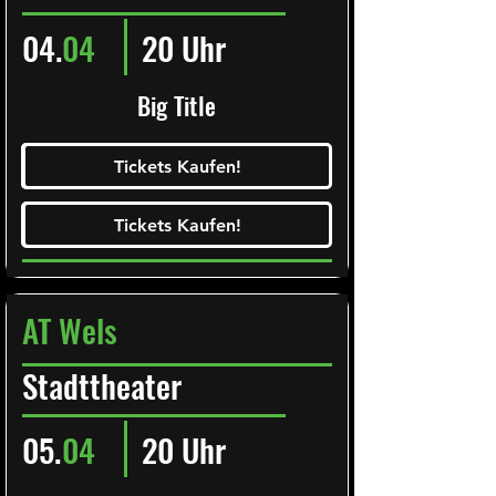
04.
04
20 Uhr
Big Title
Ticketalarm abonieren!
Tickets Kaufen!
Tickets Kaufen!
Tickets Kaufen!
Tickets Kaufen!
AT Wels
Stadttheater
05.
04
20 Uhr