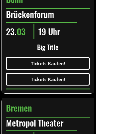
Brückenforum
23.
03
19 Uhr
Big Title
Ticketalarm abonieren!
Tickets Kaufen!
Tickets Kaufen!
Tickets Kaufen!
Tickets Kaufen!
Bremen
Metropol Theater