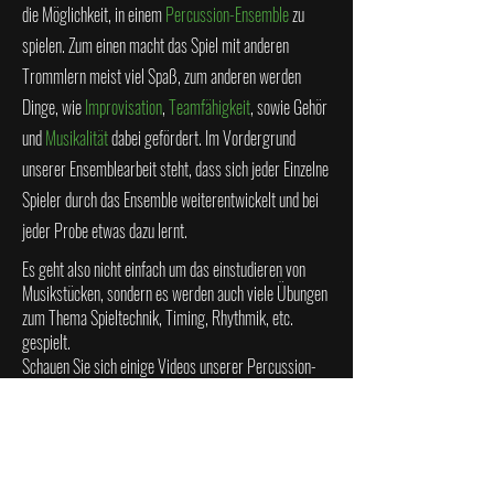
die Möglichkeit, in einem
Percussion-Ensemble
zu
spielen. Zum einen macht das Spiel mit anderen
Trommlern meist viel Spaß, zum anderen werden
Dinge, wie
Improvisation
,
Teamfähigkeit
,
sowie Gehör
und
Musikalität
dabei gefördert. Im Vordergrund
unserer Ensemblearbeit steht, dass sich jeder Einzelne
Spieler durch das Ensemble weiterentwickelt und bei
jeder Probe etwas dazu lernt.
Es geht also nicht einfach um das einstudieren von
Musikstücken, sondern es werden auch viele Übungen
zum Thema Spieltechnik, Timing, Rhythmik, etc.
gespielt.
Schauen Sie sich einige Videos unserer Percussion-
Ensembles
hier
an.
Derzeit gibt es drei Percussion Ensembles auf vier
verschiedenen Leistungs- bzw. Alters- und Niveau-
Stufen. Angefangen mit dem kleinsten Ensemble für