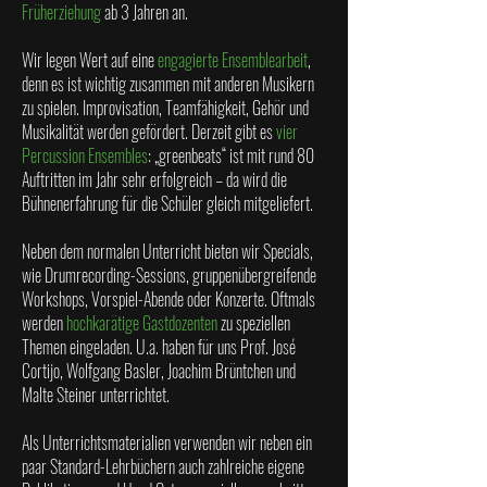
Früherziehung
ab 3 Jahren an.
Wir legen Wert auf eine
engagierte Ensemblearbeit
,
denn es ist wichtig zusammen mit anderen Musikern
zu spielen. Improvisation, Teamfähigkeit, Gehör und
Musikalität werden gefördert. Derzeit gibt es
vier
Percussion Ensembles
: „greenbeats“ ist mit rund 80
Auftritten im Jahr sehr erfolgreich – da wird die
Bühnenerfahrung für die Schüler gleich mitgeliefert.
Neben dem normalen Unterricht bieten wir Specials,
wie Drumrecording-Sessions, gruppenübergreifende
Workshops, Vorspiel-Abende oder Konzerte. Oftmals
werden
hochkarätige Gastdozenten
zu speziellen
Themen eingeladen. U.a. haben für uns Prof. José
Cortijo, Wolfgang Basler, Joachim Brüntchen und
Malte Steiner unterrichtet.
Als Unterrichtsmaterialien verwenden wir neben ein
paar Standard-Lehrbüchern auch zahlreiche eigene