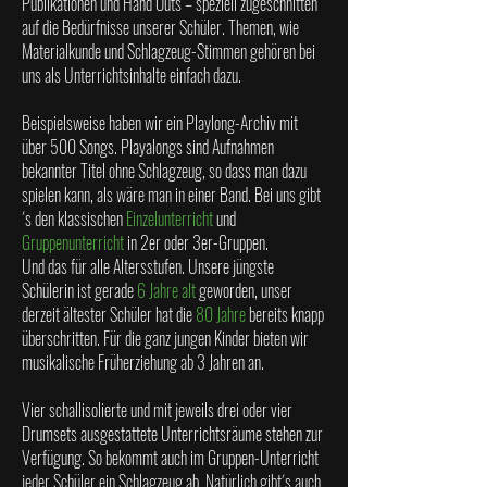
Publikationen und Hand Outs – speziell zugeschnitten
auf die Bedürfnisse unserer Schüler. Themen, wie
Materialkunde und Schlagzeug-Stimmen gehören bei
uns als Unterrichtsinhalte einfach dazu.
Beispielsweise haben wir ein
Playlong-Archiv
mit
über
500 Songs.
Playalongs sind Aufnahmen
bekannter Titel ohne Schlagzeug, so dass man dazu
spielen kann, als wäre man in einer Band. Bei uns gibt
´s den klassischen
Einzelunterricht
und
Gruppenunterricht
in 2er oder 3er-Gruppen.
Und das für alle Altersstufen. Unsere jüngste
Schülerin ist gerade
6 Jahre alt
geworden, unser
derzeit ältester Schüler hat die
80 Jahre
bereits knapp
überschritten. Für die ganz jungen Kinder bieten wir
musikalische Früherziehung ab 3 Jahren an.
Vier schallisolierte und mit jeweils drei oder vier
Drumsets ausgestattete Unterrichtsräume stehen zur
Verfügung. So bekommt auch im Gruppen-Unterricht
jeder Schüler ein Schlagzeug ab. Natürlich gibt´s auch