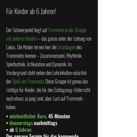
Für Kinder ab 6 Jahren!
Der Schwerpunkt liegt auf
Trommeln in der Gruppe
mit anderen Kindern
– das ganze unter der Leitung von
Lukas. Die Kinder lernen hier die
Grundlagen
des
Trommelns kennen – Zusammenspiel, Rhythmik,
Spieltechnik, Artikulation und Dynamik. Im
Vordergrund steht neben den Lehrinhalten natürlich
der
Spaß am Trommeln
. Diese Gruppe ist genau das
richtige für Kinder, die für den Schlagzeug-Unterricht
noch etwas zu jung sind, aber Lust auf Trommeln
haben.
•
wöchentlicher Kurs,
45 Minuten
•
donnerstags
nachmittags
• ab
6 Jahren
Der genaue Termin für das kommende