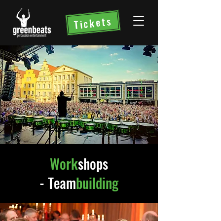
Tickets
Work
shops
-
Team
building