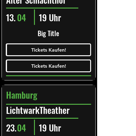
13.
04
19 Uhr
Big Title
Ticketalarm abonieren!
Tickets Kaufen!
Tickets Kaufen!
Tickets Kaufen!
Tickets Kaufen!
Hamburg
LichtwarkTheather
23.
04
19 Uhr