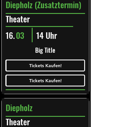
Diepholz (Zusatztermin)
Theater
16.
03
14 Uhr
Big Title
Ticketalarm abonieren!
Tickets Kaufen!
Tickets Kaufen!
Tickets Kaufen!
Tickets Kaufen!
Diepholz
Theater