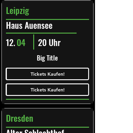
Leipzig
Haus Auensee
12.
04
20 Uhr
Big Title
Ticketalarm abonieren!
Tickets Kaufen!
Tickets Kaufen!
Tickets Kaufen!
Tickets Kaufen!
Dresden
Alter Schlachthof