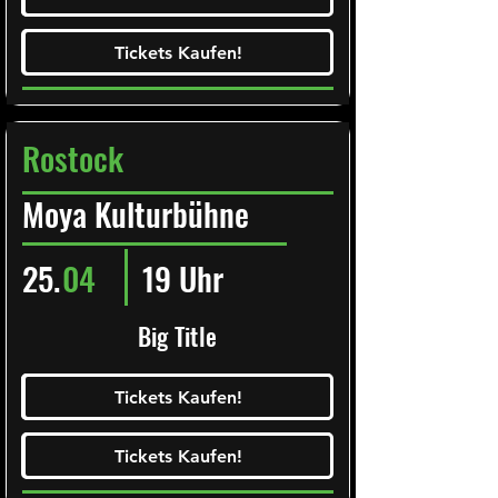
Tickets Kaufen!
Tickets Kaufen!
Rostock
Moya Kulturbühne
25.
04
19 Uhr
Big Title
Ticketalarm abonieren!
Tickets Kaufen!
Tickets Kaufen!
Tickets Kaufen!
Tickets Kaufen!