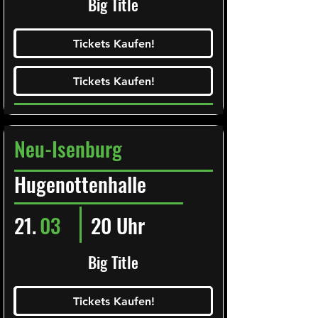
Big Title
Ticketalarm abonieren!
Tickets Kaufen!
Tickets Kaufen!
Tickets Kaufen!
Tickets Kaufen!
Neu-Isenburg
Hugenottenhalle
21.
03
20 Uhr
Big Title
Ticketalarm abonieren!
Tickets Kaufen!
Tickets Kaufen!