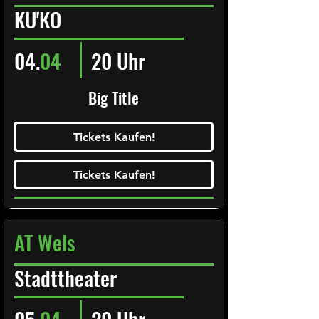
KU'KO
04.
04
20 Uhr
Big Title
Ticketalarm abonieren!
Tickets Kaufen!
Tickets Kaufen!
Tickets Kaufen!
Tickets Kaufen!
AT Wels
Stadttheater
05.
04
20 Uhr