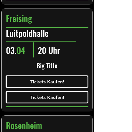
Freising
Luitpoldhalle
03.
04
20 Uhr
Big Title
Ticketalarm abonieren!
Tickets Kaufen!
Tickets Kaufen!
Tickets Kaufen!
Tickets Kaufen!
Rosenheim