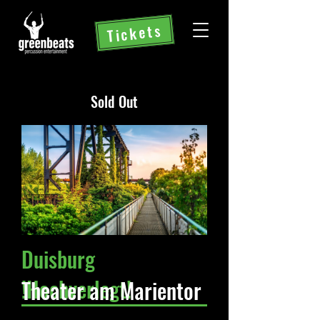
Tickets
Sold Out
Duisburg
!Hochverlegt!
Theater am Marientor