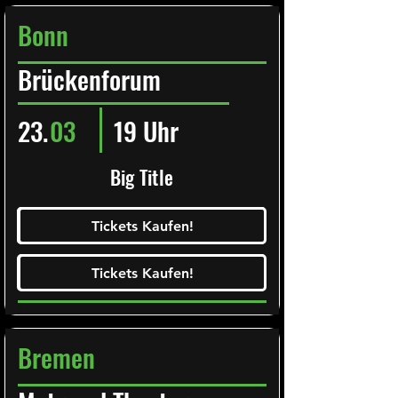
Bonn
Brückenforum
23.
03
19 Uhr
Big Title
Ticketalarm abonieren!
Tickets Kaufen!
Tickets Kaufen!
Tickets Kaufen!
Tickets Kaufen!
Bremen