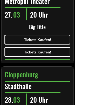
Metropol Theater
27.
03
20 Uhr
Big Title
Ticketalarm abonieren!
Tickets Kaufen!
Tickets Kaufen!
Tickets Kaufen!
Tickets Kaufen!
Cloppenburg
Stadthalle
28.
03
20 Uhr