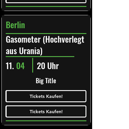
Berlin
Gasometer (Hochverlegt
aus Urania)
11.
04
20 Uhr
Big Title
Ticketalarm abonieren!
Tickets Kaufen!
Tickets Kaufen!
Tickets Kaufen!
Tickets Kaufen!