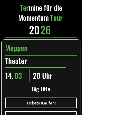
Ter
mine für die
Momentum
Tour
20
26
Meppen
Theater
14.
03
20 Uhr
Big Title
Ticketalarm abonieren!
Tickets Kaufen!
Tickets Kaufen!