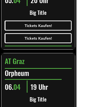
Big Title
Ticketalarm abonieren!
Tickets Kaufen!
Tickets Kaufen!
Tickets Kaufen!
Tickets Kaufen!
AT Graz
Orpheum
06.
04
19 Uhr
Big Title