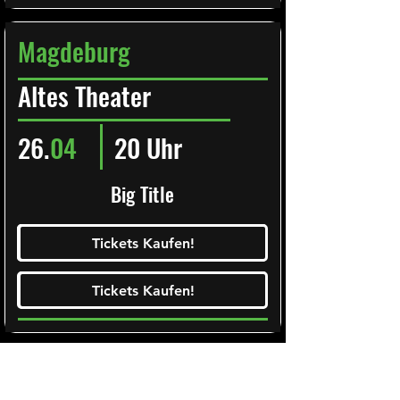
Magdeburg
Altes Theater
26.
04
20 Uhr
Big Title
Ticketalarm abonieren!
Tickets Kaufen!
Tickets Kaufen!
Tickets Kaufen!
Tickets Kaufen!
Gifhorn