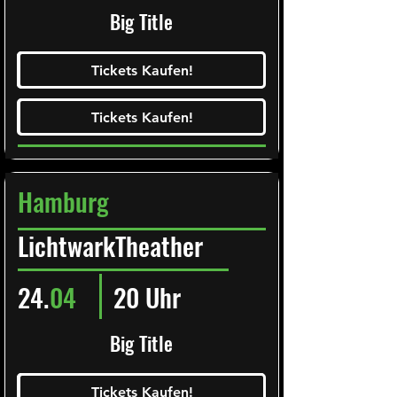
Big Title
Ticketalarm abonieren!
Tickets Kaufen!
Tickets Kaufen!
Tickets Kaufen!
Tickets Kaufen!
Hamburg
LichtwarkTheather
24.
04
20 Uhr
Big Title
Ticketalarm abonieren!
Tickets Kaufen!
Tickets Kaufen!