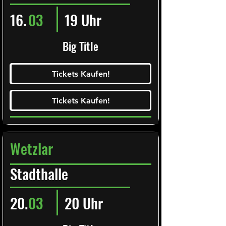
16.
03
19 Uhr
Big Title
Ticketalarm abonieren!
Tickets Kaufen!
Tickets Kaufen!
Tickets Kaufen!
Tickets Kaufen!
Wetzlar
Stadthalle
20.
03
20 Uhr