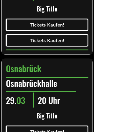
Big Title
Ticketalarm abonieren!
Tickets Kaufen!
Tickets Kaufen!
Tickets Kaufen!
Tickets Kaufen!
Osnabrück
Osnabrückhalle
29.
03
20 Uhr
Big Title
Ticketalarm abonieren!
Tickets Kaufen!
Tickets Kaufen!