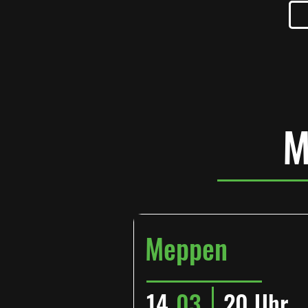
M
Meppen
14.
03
20 Uhr