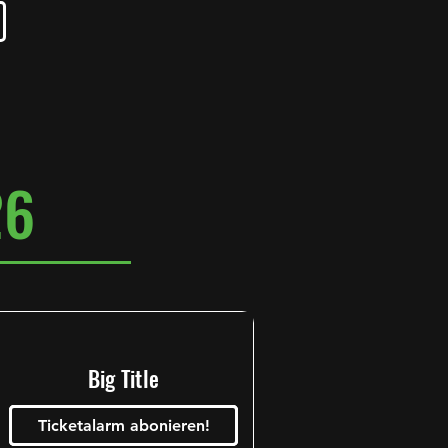
26
Big Title
Ticketalarm abonieren!
Tickets Kaufen!
Tickets Kaufen!