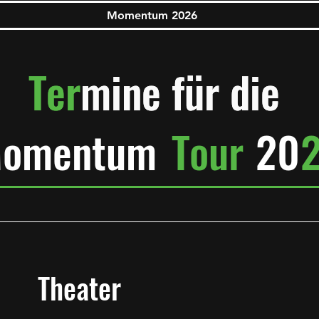
Momentum 2026
Ter
Ter
mine für die
mine für die
omentum
Tour
20
Theater