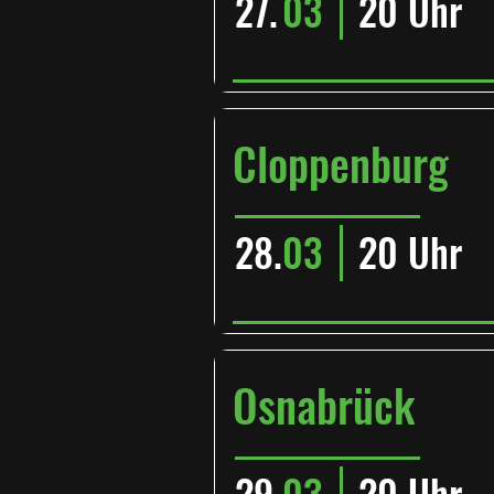
27.
03
20 Uhr
Cloppenburg
28.
03
20 Uhr
Osnabrück
29.
03
20 Uhr