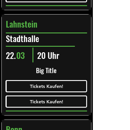
Lahnstein
Stadthalle
22.
03
20 Uhr
Big Title
Ticketalarm abonieren!
Tickets Kaufen!
Tickets Kaufen!
Tickets Kaufen!
Tickets Kaufen!
Bonn