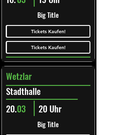
Big Title
Ticketalarm abonieren!
Tickets Kaufen!
Tickets Kaufen!
Tickets Kaufen!
Tickets Kaufen!
Wetzlar
Stadthalle
20.
03
20 Uhr
Big Title