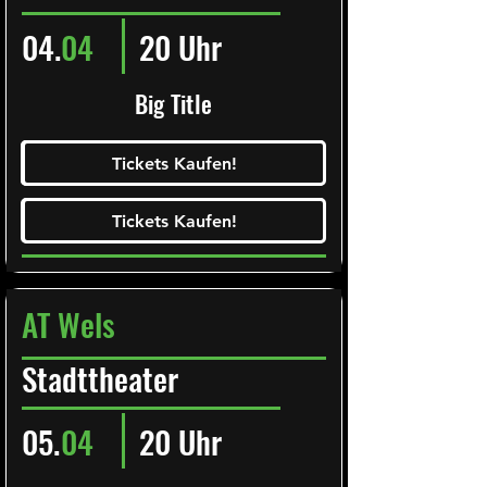
04.
04
20 Uhr
Big Title
Ticketalarm abonieren!
Tickets Kaufen!
Tickets Kaufen!
Tickets Kaufen!
Tickets Kaufen!
AT Wels
Stadttheater
05.
04
20 Uhr