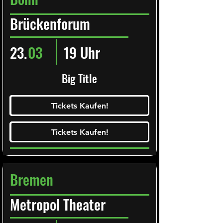
Brückenforum
23.
03
19 Uhr
Big Title
Ticketalarm abonieren!
Tickets Kaufen!
Tickets Kaufen!
Tickets Kaufen!
Tickets Kaufen!
Bremen
Metropol Theater