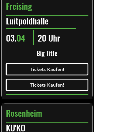
Freising
Luitpoldhalle
03.
04
20 Uhr
Big Title
Ticketalarm abonieren!
Tickets Kaufen!
Tickets Kaufen!
Tickets Kaufen!
Tickets Kaufen!
Rosenheim
KU'KO