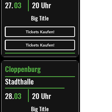
27.
03
20 Uhr
Big Title
Ticketalarm abonieren!
Tickets Kaufen!
Tickets Kaufen!
Tickets Kaufen!
Tickets Kaufen!
Cloppenburg
Stadthalle
28.
03
20 Uhr
Big Title