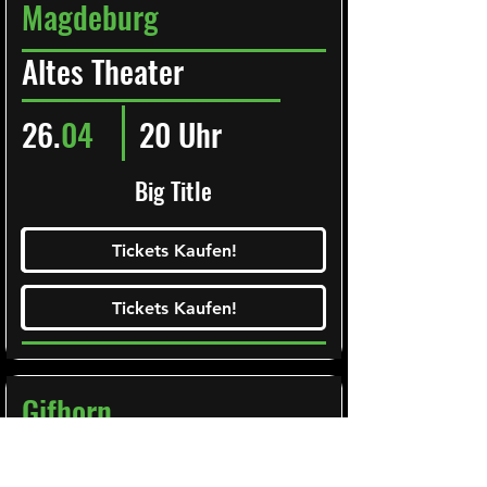
Magdeburg
Altes Theater
26.
04
20 Uhr
Big Title
Ticketalarm abonieren!
Tickets Kaufen!
Tickets Kaufen!
Tickets Kaufen!
Tickets Kaufen!
Gifhorn
Stadthalle