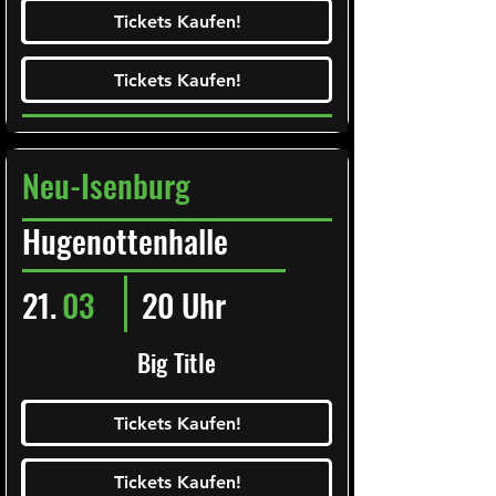
Ticketalarm abonieren!
Tickets Kaufen!
Tickets Kaufen!
Tickets Kaufen!
Tickets Kaufen!
Neu-Isenburg
Hugenottenhalle
21.
03
20 Uhr
Big Title
Ticketalarm abonieren!
Tickets Kaufen!
Tickets Kaufen!
Tickets Kaufen!
Tickets Kaufen!