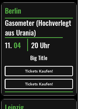
Berlin
Gasometer (Hochverlegt
aus Urania)
11.
04
20 Uhr
Big Title
Ticketalarm abonieren!
Tickets Kaufen!
Tickets Kaufen!
Tickets Kaufen!
Tickets Kaufen!
Leipzig