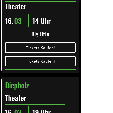
Theater
16.
03
14 Uhr
Big Title
Ticketalarm abonieren!
Tickets Kaufen!
Tickets Kaufen!
Tickets Kaufen!
Tickets Kaufen!
Diepholz
Theater
16.
03
19 Uhr