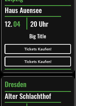
Haus Auensee
12.
04
20 Uhr
Big Title
Ticketalarm abonieren!
Tickets Kaufen!
Tickets Kaufen!
Tickets Kaufen!
Tickets Kaufen!
Dresden
Alter Schlachthof