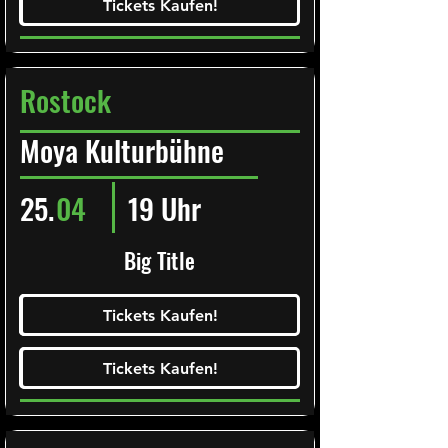
Tickets Kaufen!
Tickets Kaufen!
Rostock
Moya Kulturbühne
25.
04
19 Uhr
Big Title
Ticketalarm abonieren!
Tickets Kaufen!
Tickets Kaufen!
Tickets Kaufen!
Tickets Kaufen!