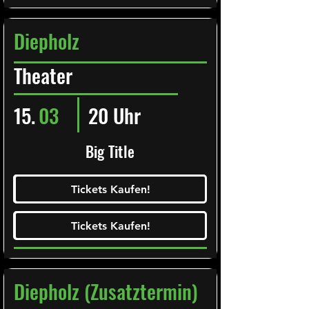
Diepholz
Theater
15.
03
20 Uhr
Big Title
Ticketalarm abonieren!
Tickets Kaufen!
Tickets Kaufen!
Tickets Kaufen!
Tickets Kaufen!
Diepholz (Zusatztermin)