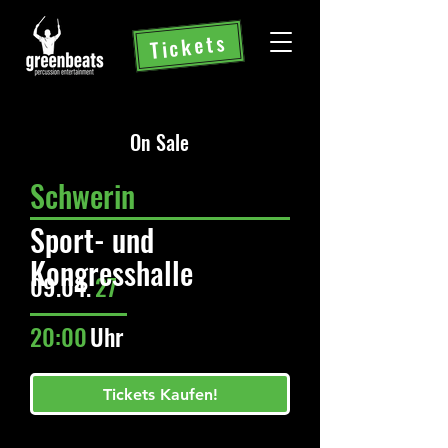
Tickets
On Sale
Schwerin
Sport- und
Kongresshalle
09.
04.
27
20:00
Uhr
Tickets Kaufen!